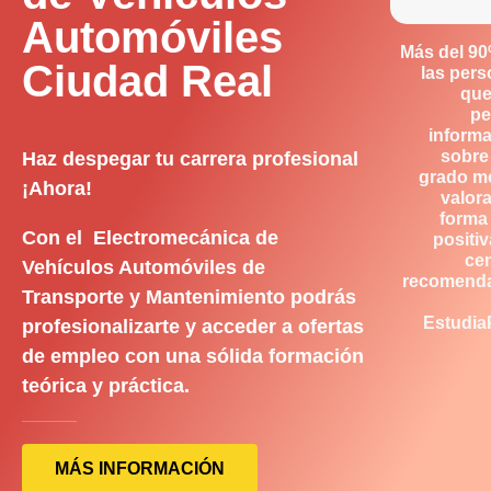
Automóviles
Más del 9
Ciudad Real
las per
que
pe
inform
sobre
Haz despegar tu carrera profesional
grado m
¡Ahora!
valor
forma
Con el Electromecánica de
positiv
ce
Vehículos Automóviles de
recomend
Transporte y Mantenimiento podrás
Estudia
profesionalizarte y acceder a ofertas
de empleo con una sólida formación
teórica y práctica.
MÁS INFORMACIÓN