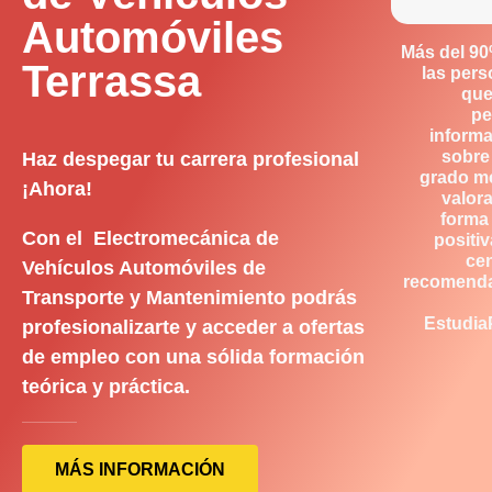
Automóviles
Más del 9
Terrassa
las per
que
pe
inform
sobre
Haz despegar tu carrera profesional
grado m
¡Ahora!
valor
forma
Con el Electromecánica de
positiv
ce
Vehículos Automóviles de
recomend
Transporte y Mantenimiento podrás
Estudia
profesionalizarte y acceder a ofertas
de empleo con una sólida formación
teórica y práctica.
MÁS INFORMACIÓN