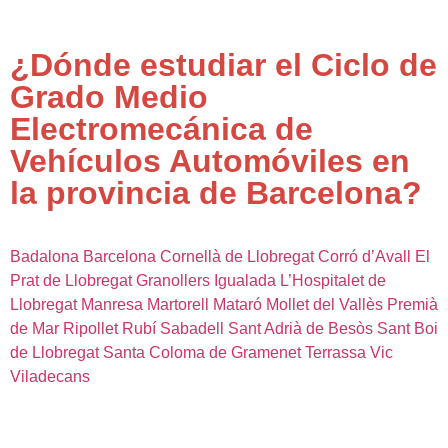
¿Dónde estudiar el Ciclo de
Grado Medio
Electromecánica de
Vehículos Automóviles en
la provincia de Barcelona?
Badalona
Barcelona
Cornellà de Llobregat
Corró d’Avall
El
Prat de Llobregat
Granollers
Igualada
L’Hospitalet de
Llobregat
Manresa
Martorell
Mataró
Mollet del Vallès
Premià
de Mar
Ripollet
Rubí
Sabadell
Sant Adrià de Besòs
Sant Boi
de Llobregat
Santa Coloma de Gramenet
Terrassa
Vic
Viladecans