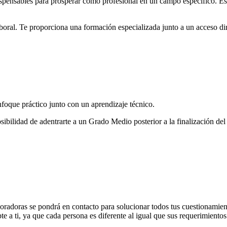
dispensables para prosperar como profesional en un campo específico. E
oral. Te proporciona una formación especializada junto a un acceso dire
oque práctico junto con un aprendizaje técnico.
posibilidad de adentrarte a un Grado Medio posterior a la finalización de
boradoras se pondrá en contacto para solucionar todos tus cuestionamie
e a ti, ya que cada persona es diferente al igual que sus requerimientos