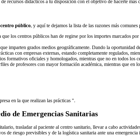
e recursos didácticos a tu disposición con el objetivo de hacerte más 
 centro público
, y aquí te dejamos la lista de las razones más comunes 
ue los centros públicos han de regirse por los importes marcados por l
s que imparten grados medios geográficamente. Dando la oportunidad d
prácticas con empresas externas, estando completamente regulados, mient
dios formativos oficiales y homologados, mientras que no en todos los ce
erfiles de profesores con mayor formación académica, mientras que en lo
resa en la que realizan las prácticas ".
dio de Emergencias Sanitarias
alario, trasladar al paciente al centro sanitario, llevar a cabo actividades
s de riesgo previsibles y de la logística sanitaria ante una emergencia i