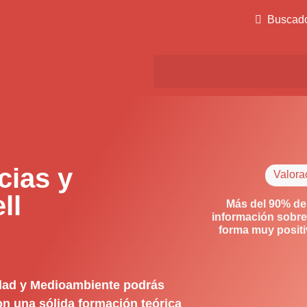
Buscad
ias y
Valora
ll
Más del 90% de
información sobre
forma muy posit
idad y Medioambiente podrás
on una sólida formación teórica