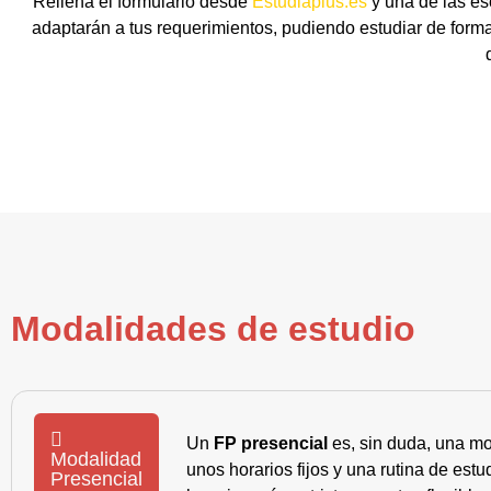
Rellena el formulario desde
Estudiaplus.es
y una de las es
adaptarán a tus requerimientos, pudiendo estudiar de forma
Modalidades de estudio
Un
FP presencial
es, sin duda, una mo
Modalidad
unos horarios fijos y una rutina de es
Presencial