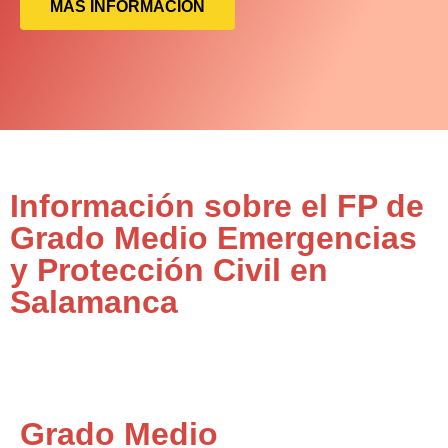
MÁS INFORMACIÓN
Información sobre el FP de
Grado Medio Emergencias
y Protección Civil en
Salamanca
Grado Medio