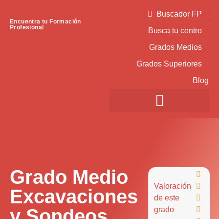
Buscador FP
Encuentra tu Formación
Profesional
Busca tu centro
Grados Medios
Grados Superiores
Blog
Grado Medio

Valoración

Excavaciones
de este

y Sondeos
grado
