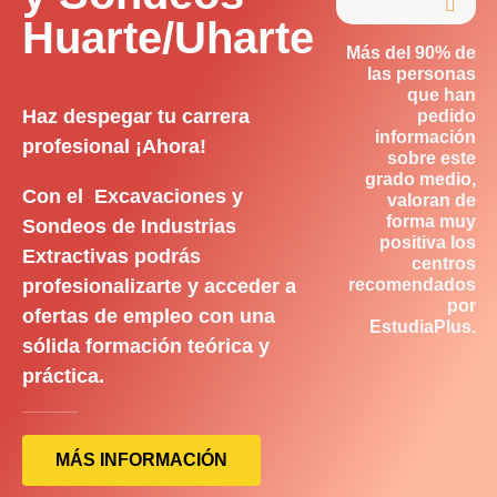

Huarte/Uharte
Más del 90% de
las personas
que han
Haz despegar tu carrera
pedido
información
profesional ¡Ahora!
sobre este
grado medio,
Con el Excavaciones y
valoran de
forma muy
Sondeos de Industrias
positiva los
Extractivas podrás
centros
profesionalizarte y acceder a
recomendados
por
ofertas de empleo con una
EstudiaPlus.
sólida formación teórica y
práctica.
MÁS INFORMACIÓN