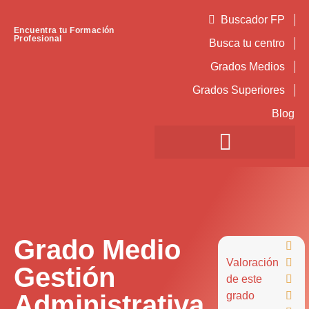
Buscador FP
Encuentra tu Formación
Profesional
Busca tu centro
Grados Medios
Grados Superiores
Blog
Grado Medio

Valoración

Gestión
de este

Administrativa
grado
