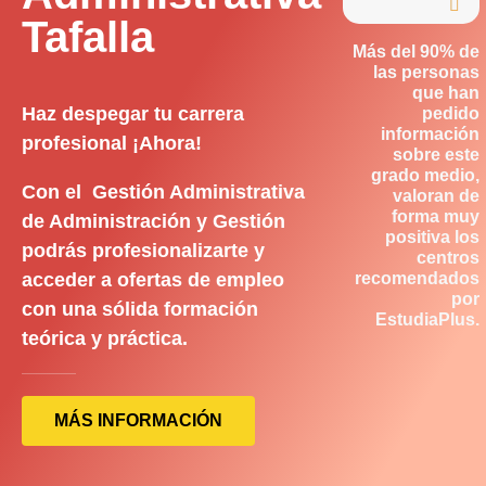

Tafalla
Más del 90% de
las personas
que han
Haz despegar tu carrera
pedido
información
profesional ¡Ahora!
sobre este
grado medio,
Con el Gestión Administrativa
valoran de
forma muy
de Administración y Gestión
positiva los
podrás profesionalizarte y
centros
acceder a ofertas de empleo
recomendados
por
con una sólida formación
EstudiaPlus.
teórica y práctica.
MÁS INFORMACIÓN