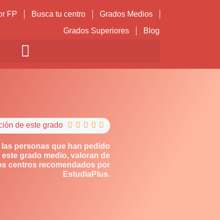
or FP
Busca tu centro
Grados Medios
Grados Superiores
Blog
ción de este grado





 las personas que han pedido
 este grado medio, valoran de
los centros recomendados por
EstudiaPlus.