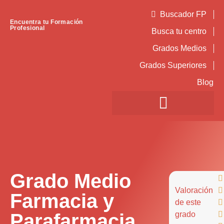
Buscador FP
Encuentra tu Formación
Profesional
Busca tu centro
Grados Medios
Grados Superiores
Blog
Grado Medio

Valoración

Farmacia y
de este

Parafarmacia
grado
