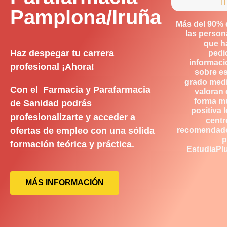

Pamplona/Iruña
Más del 90% 
las person
que h
Haz despegar tu carrera
pedi
informaci
profesional ¡Ahora!
sobre es
grado medi
Con el Farmacia y Parafarmacia
valoran 
forma m
de Sanidad podrás
positiva 
profesionalizarte y acceder a
centr
ofertas de empleo con una sólida
recomendad
p
formación teórica y práctica.
EstudiaPlu
MÁS INFORMACIÓN