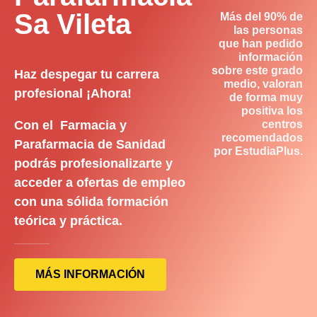
Sa Vileta
Más del 90% de
las personas
que han pedido
información
sobre este grado
Haz despegar tu carrera
medio, valoran
profesional ¡Ahora!
de forma muy
positiva los
Con el Farmacia y
centros
recomendados
Parafarmacia de Sanidad
por EstudiaPlus.
podrás profesionalizarte y
acceder a ofertas de empleo
con una sólida formación
teórica y práctica.
MÁS INFORMACIÓN