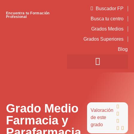
Buscador FP
Encuentra tu Formación
Profesional
Busca tu centro
Grados Medios
Grados Superiores
Blog
Grado Medio

Valoración

Farmacia y
de este

grado
Parafarmacia

