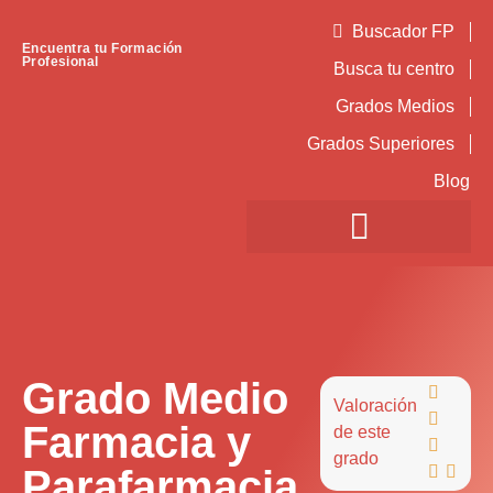
Buscador FP
Encuentra tu Formación
Profesional
Busca tu centro
Grados Medios
Grados Superiores
Blog
Grado Medio

Valoración

Farmacia y
de este

grado
Parafarmacia

