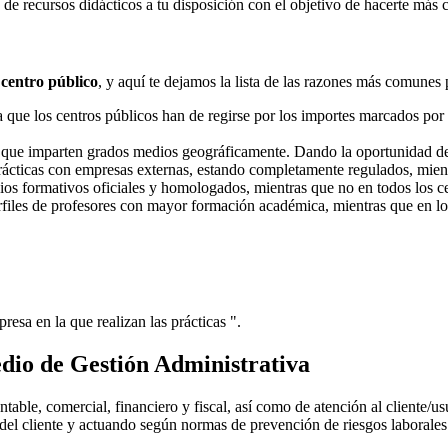
e recursos didácticos a tu disposición con el objetivo de hacerte más 
 centro público
, y aquí te dejamos la lista de las razones más comunes 
ue los centros públicos han de regirse por los importes marcados por l
s que imparten grados medios geográficamente. Dando la oportunidad d
prácticas con empresas externas, estando completamente regulados, mient
dios formativos oficiales y homologados, mientras que no en todos los ce
erfiles de profesores con mayor formación académica, mientras que en lo
resa en la que realizan las prácticas ".
dio de Gestión Administrativa
ntable, comercial, financiero y fiscal, así como de atención al cliente/u
 del cliente y actuando según normas de prevención de riesgos laborales