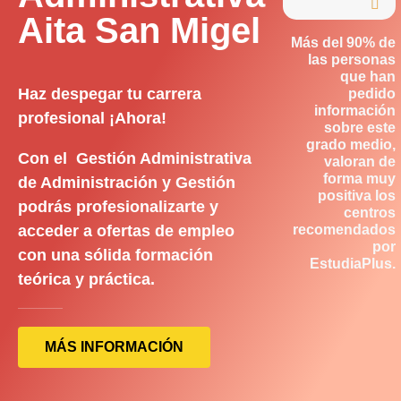

Aita San Migel
Más del 90% de
las personas
que han
Haz despegar tu carrera
pedido
información
profesional ¡Ahora!
sobre este
grado medio,
Con el Gestión Administrativa
valoran de
forma muy
de Administración y Gestión
positiva los
podrás profesionalizarte y
centros
acceder a ofertas de empleo
recomendados
por
con una sólida formación
EstudiaPlus.
teórica y práctica.
MÁS INFORMACIÓN