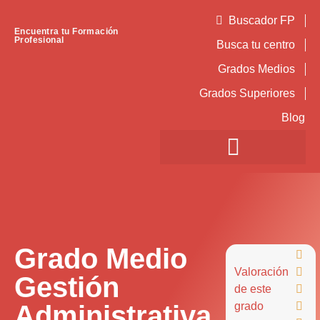
Buscador FP
Encuentra tu Formación
Profesional
Busca tu centro
Grados Medios
Grados Superiores
Blog
Grado Medio

Valoración

Gestión
de este

Administrativa
grado
