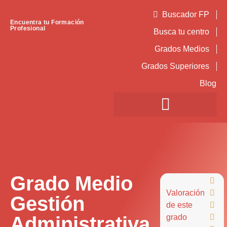
Buscador FP
Encuentra tu Formación
Profesional
Busca tu centro
Grados Medios
Grados Superiores
Blog
Grado Medio

Valoración

Gestión
de este

Administrativa
grado
