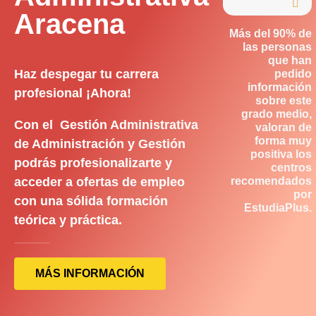

Aracena
Más del 90% de
las personas
que han
Haz despegar tu carrera
pedido
información
profesional ¡Ahora!
sobre este
grado medio,
Con el Gestión Administrativa
valoran de
forma muy
de Administración y Gestión
positiva los
podrás profesionalizarte y
centros
acceder a ofertas de empleo
recomendados
por
con una sólida formación
EstudiaPlus.
teórica y práctica.
MÁS INFORMACIÓN