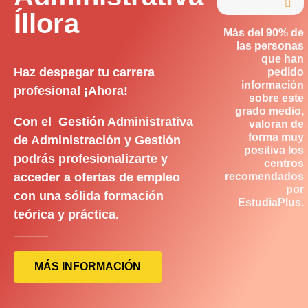

Íllora
Más del 90% de
las personas
que han
Haz despegar tu carrera
pedido
información
profesional ¡Ahora!
sobre este
grado medio,
Con el Gestión Administrativa
valoran de
forma muy
de Administración y Gestión
positiva los
podrás profesionalizarte y
centros
acceder a ofertas de empleo
recomendados
por
con una sólida formación
EstudiaPlus.
teórica y práctica.
MÁS INFORMACIÓN