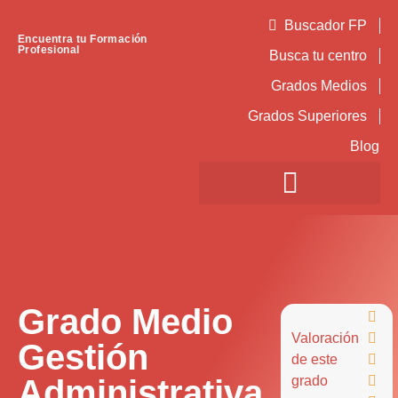
Buscador FP
Encuentra tu Formación
Profesional
Busca tu centro
Grados Medios
Grados Superiores
Blog
Grado Medio

Valoración

Gestión
de este

Administrativa
grado
