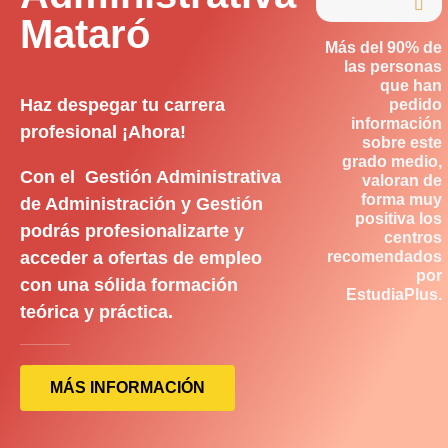

Mataró
Más del 90% de
las personas
que han
Haz despegar tu carrera
pedido
información
profesional ¡Ahora!
sobre este
grado medio,
Con el Gestión Administrativa
valoran de
forma muy
de Administración y Gestión
positiva los
podrás profesionalizarte y
centros
acceder a ofertas de empleo
recomendados
por
con una sólida formación
EstudiaPlus.
teórica y práctica.
MÁS INFORMACIÓN