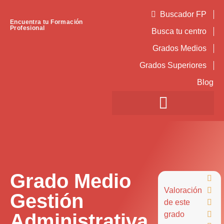
Buscador FP
Encuentra tu Formación
Profesional
Busca tu centro
Grados Medios
Grados Superiores
Blog
Grado Medio

Valoración

Gestión
de este

Administrativa
grado
