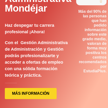

Mondéjar
Más del 90% de
las personas
que han
Haz despegar tu carrera
pedido
información
profesional ¡Ahora!
sobre este
grado medio,
Con el Gestión Administrativa
valoran de
forma muy
de Administración y Gestión
positiva los
podrás profesionalizarte y
centros
acceder a ofertas de empleo
recomendados
por
con una sólida formación
EstudiaPlus.
teórica y práctica.
MÁS INFORMACIÓN