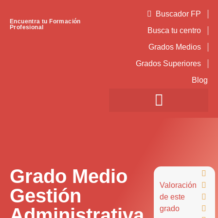
Buscador FP
Encuentra tu Formación
Profesional
Busca tu centro
Grados Medios
Grados Superiores
Blog
Grado Medio

Valoración

Gestión
de este

Administrativa
grado
