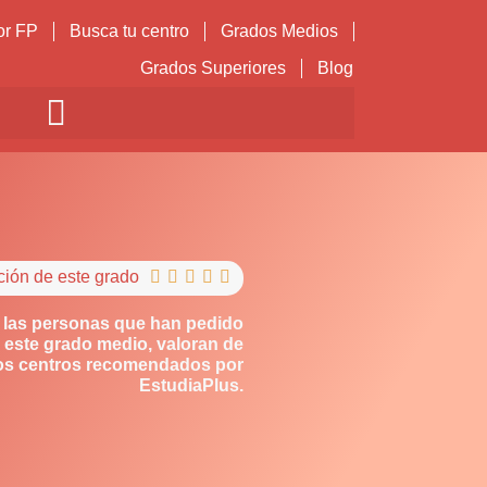
or FP
Busca tu centro
Grados Medios
Grados Superiores
Blog
ción de este grado





 las personas que han pedido
 este grado medio, valoran de
los centros recomendados por
EstudiaPlus.