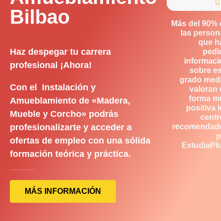

Bilbao
Más del 90% 
las person
que h
Haz despegar tu carrera
pedi
informaci
profesional ¡Ahora!
sobre es
grado medi
Con el Instalación y
valoran 
forma m
Amueblamiento de «Madera,
positiva 
Mueble y Corcho» podrás
centr
profesionalizarte y acceder a
recomendad
p
ofertas de empleo con una sólida
EstudiaPlu
formación teórica y práctica.
MÁS INFORMACIÓN