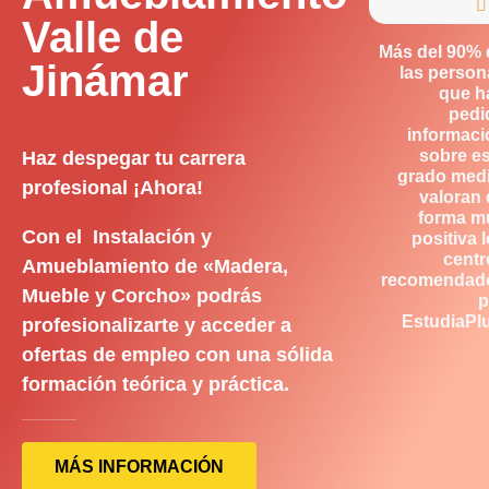

Valle de
Más del 90% 
Jinámar
las person
que h
pedi
informaci
sobre es
Haz despegar tu carrera
grado medi
profesional ¡Ahora!
valoran 
forma m
Con el Instalación y
positiva 
centr
Amueblamiento de «Madera,
recomendad
Mueble y Corcho» podrás
p
EstudiaPlu
profesionalizarte y acceder a
ofertas de empleo con una sólida
formación teórica y práctica.
MÁS INFORMACIÓN