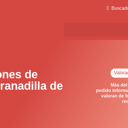
Buscad
ones de
Valora
anadilla de
Más del
pedido informa
valoran de f
re