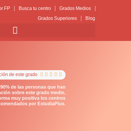
or FP
Busca tu centro
Grados Medios
Grados Superiores
Blog
ción de este grado





 90% de las personas que han
ción sobre este grado medio,
orma muy positiva los centros
comendados por EstudiaPlus.