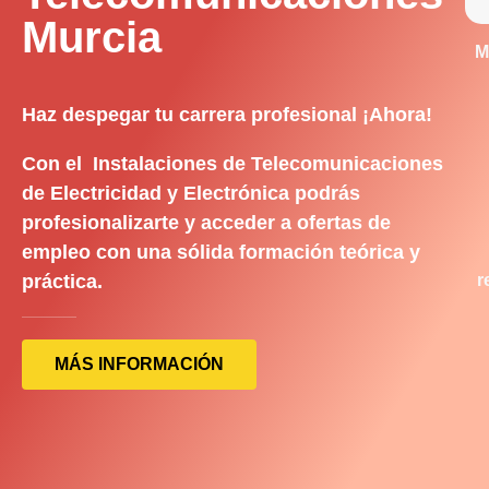
Murcia
M
Haz despegar tu carrera profesional ¡Ahora!
Con el Instalaciones de Telecomunicaciones
de Electricidad y Electrónica podrás
profesionalizarte y acceder a ofertas de
empleo con una sólida formación teórica y
práctica.
r
MÁS INFORMACIÓN