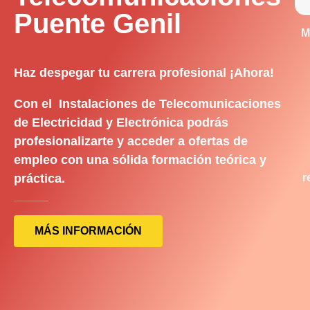
Puente Genil
M
Haz despegar tu carrera profesional ¡Ahora!
Con el Instalaciones de Telecomunicaciones
de Electricidad y Electrónica podrás
profesionalizarte y acceder a ofertas de
empleo con una sólida formación teórica y
práctica.
r
MÁS INFORMACIÓN