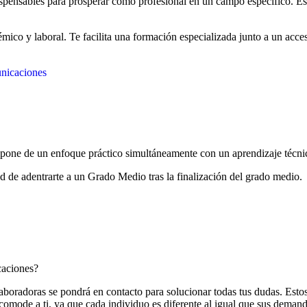
dispensables para prosperar como profesional en un campo específico. E
ico y laboral. Te facilita una formación especializada junto a un acceso
unicaciones
pone de un enfoque práctico simultáneamente con un aprendizaje técni
idad de adentrarte a un Grado Medio tras la finalización del grado medio.
caciones?
aboradoras se pondrá en contacto para solucionar todas tus dudas. Esto
comode a ti, ya que cada individuo es diferente al igual que sus demand