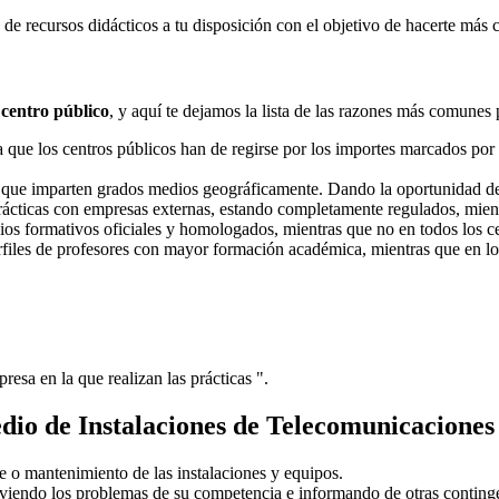
e recursos didácticos a tu disposición con el objetivo de hacerte más 
 centro público
, y aquí te dejamos la lista de las razones más comunes 
ue los centros públicos han de regirse por los importes marcados por l
s que imparten grados medios geográficamente. Dando la oportunidad d
prácticas con empresas externas, estando completamente regulados, mient
dios formativos oficiales y homologados, mientras que no en todos los ce
erfiles de profesores con mayor formación académica, mientras que en lo
resa en la que realizan las prácticas ".
io de Instalaciones de Telecomunicaciones
e o mantenimiento de las instalaciones y equipos.
lviendo los problemas de su competencia e informando de otras contingen