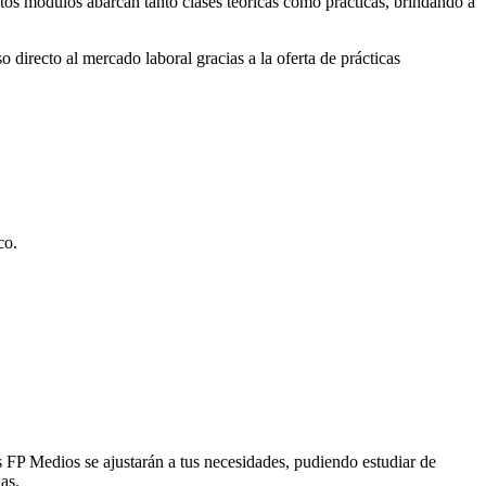
stos módulos abarcan tanto clases teóricas como prácticas, brindando a
 directo al mercado laboral gracias a la oferta de prácticas
co.
s FP Medios se ajustarán a tus necesidades, pudiendo estudiar de
as.