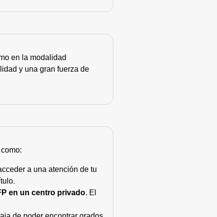
como en la modalidad
lidad y una gran fuerza de
s como:
acceder a una atención de tu
tulo.
FP en un centro privado
. El
taja de poder encontrar grados