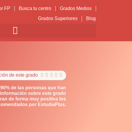
or FP
Busca tu centro
Grados Medios
Grados Superiores
Blog
ción de este grado





 90% de las personas que han
información sobre este grado
ran de forma muy positiva los
comendados por EstudiaPlus.