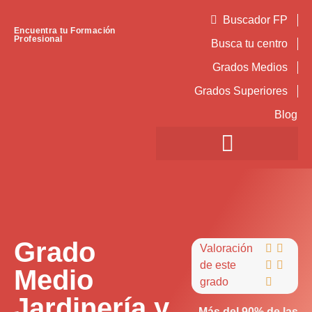
Buscador FP
Encuentra tu Formación
Profesional
Busca tu centro
Grados Medios
Grados Superiores
Blog
Grado
Valoración


de este


Medio
grado

Jardinería y
Más del 90% de las