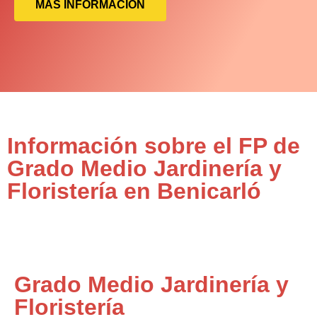
MÁS INFORMACIÓN
Información sobre el FP de
Grado Medio Jardinería y
Floristería en Benicarló
Grado Medio Jardinería y
Floristería