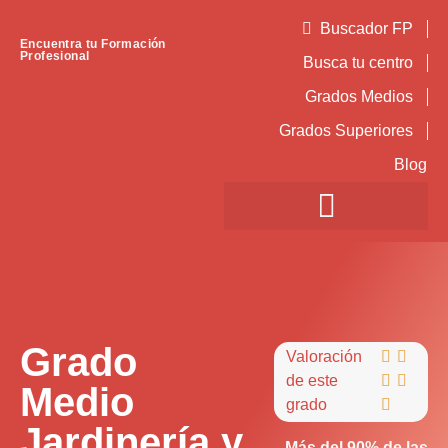
Buscador FP
Encuentra tu Formación
Profesional
Busca tu centro
Grados Medios
Grados Superiores
Blog
Grado
Valoración


de este


Medio
grado

Jardinería y
Más del 90% de las