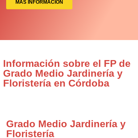
MÁS INFORMACIÓN
Información sobre el FP de
Grado Medio Jardinería y
Floristería en Córdoba
Grado Medio Jardinería y
Floristería