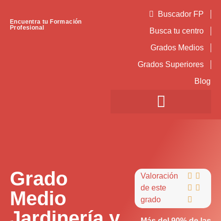
Buscador FP
Encuentra tu Formación
Profesional
Busca tu centro
Grados Medios
Grados Superiores
Blog
Grado
Valoración


de este


Medio
grado

Jardinería y
Más del 90% de las