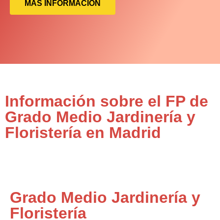
MÁS INFORMACIÓN
Información sobre el FP de
Grado Medio Jardinería y
Floristería en Madrid
Grado Medio Jardinería y
Floristería