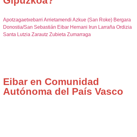
Gipuzkoa?
Apotzagaetxebarri
Arrietamendi
Azkue (San Roke)
Bergara
Donostia/San Sebastián
Eibar
Hernani
Irun
Larraña
Ordizia
Santa Lutzia
Zarautz
Zubieta
Zumarraga
Eibar en Comunidad
Autónoma del País Vasco