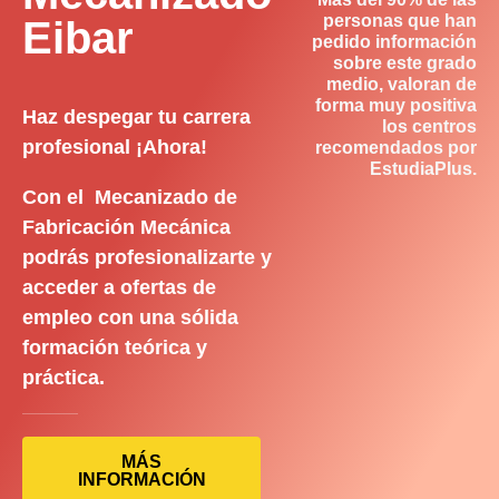
personas que han
Eibar
pedido información
sobre este grado
medio, valoran de
forma muy positiva
Haz despegar tu carrera
los centros
profesional ¡Ahora!
recomendados por
EstudiaPlus.
Con el Mecanizado de
Fabricación Mecánica
podrás profesionalizarte y
acceder a ofertas de
empleo con una sólida
formación teórica y
práctica.
MÁS
INFORMACIÓN