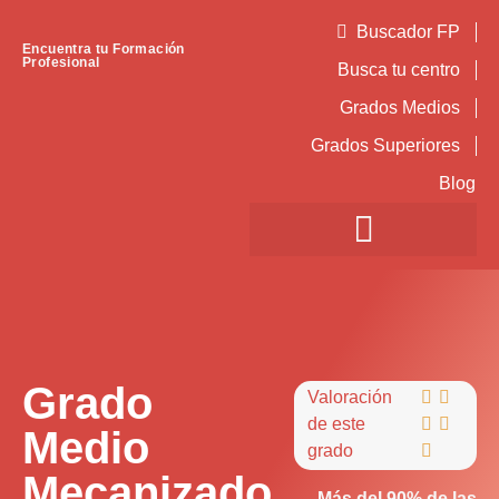
Buscador FP
Encuentra tu Formación
Profesional
Busca tu centro
Grados Medios
Grados Superiores
Blog
Grado
Valoración


de este


Medio
grado

Mecanizado
Más del 90% de las