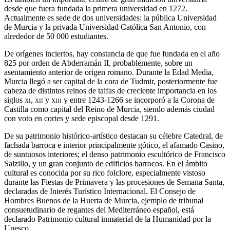
desde que fuera fundada la primera universidad en 1272.​
Actualmente es sede de dos universidades: la pública Universidad
de Murcia y la privada Universidad Católica San Antonio, con
alrededor de 50 000 estudiantes.
De orígenes inciertos, hay constancia de que fue fundada en el año
825 por orden de Abderramán II, probablemente, sobre un
asentamiento anterior de origen romano.​ Durante la Edad Media,
Murcia llegó a ser capital de la cora de Tudmir,​ posteriormente fue
cabeza de distintos reinos de taifas de creciente importancia en los
siglos
xi
,
xii
y
xiii
​ y entre 1243-1266 se incorporó a la Corona de
Castilla como capital del Reino de Murcia, siendo además ciudad
con voto en cortes y sede episcopal desde 1291.​
De su patrimonio histórico-artístico destacan su célebre Catedral, de
fachada barroca e interior principalmente gótico, el afamado Casino,
de suntuosos interiores; el denso patrimonio escultórico de Francisco
Salzillo, y un gran conjunto de edificios barrocos. En el ámbito
cultural es conocida por su rico folclore, especialmente vistoso
durante las Fiestas de Primavera y las procesiones de Semana Santa,
declaradas de Interés Turístico Internacional.​ El Consejo de
Hombres Buenos de la Huerta de Murcia, ejemplo de tribunal
consuetudinario de regantes del Mediterráneo español, está
declarado Patrimonio cultural inmaterial de la Humanidad por la
Unesco.​