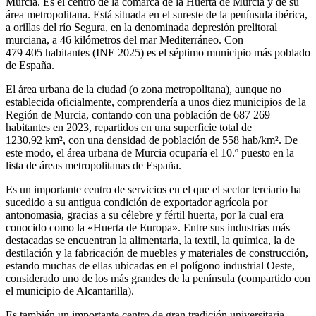
Murcia. Es el centro de la comarca de la Huerta de Murcia y de su
área metropolitana. Está situada en el sureste de la península ibérica,
a orillas del río Segura, en la denominada depresión prelitoral
murciana, a 46 kilómetros del mar Mediterráneo. Con
479 405 habitantes
(INE 2025)​ es el séptimo municipio más poblado
de España.
El área urbana de la ciudad (o zona metropolitana), aunque no
establecida oficialmente, comprendería a unos diez municipios de la
Región de Murcia, contando con una población de 687 269
habitantes en 2023, repartidos en una superficie total de
1230,92 km², con una densidad de población de 558 hab/km².​ De
este modo, el área urbana de Murcia ocuparía el 10.º puesto en la
lista de áreas metropolitanas de España.
Es un importante centro de servicios en el que el sector terciario ha
sucedido a su antigua condición de exportador agrícola por
antonomasia, gracias a su célebre y fértil huerta, por la cual era
conocido como la «Huerta de Europa». Entre sus industrias más
destacadas se encuentran la alimentaria, la textil, la química, la de
destilación y la fabricación de muebles y materiales de construcción,
estando muchas de ellas ubicadas en el polígono industrial Oeste,
considerado uno de los más grandes de la península​ (compartido con
el municipio de Alcantarilla).
Es también un importante centro de gran tradición universitaria