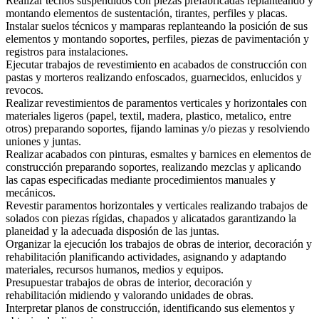
Realizar techos suspendidos con piezas prefabricadas replanteando y
montando elementos de sustentación, tirantes, perfiles y placas.
Instalar suelos técnicos y mamparas replanteando la posición de sus
elementos y montando soportes, perfiles, piezas de pavimentación y
registros para instalaciones.
Ejecutar trabajos de revestimiento en acabados de construcción con
pastas y morteros realizando enfoscados, guarnecidos, enlucidos y
revocos.
Realizar revestimientos de paramentos verticales y horizontales con
materiales ligeros (papel, textil, madera, plastico, metalico, entre
otros) preparando soportes, fijando laminas y/o piezas y resolviendo
uniones y juntas.
Realizar acabados con pinturas, esmaltes y barnices en elementos de
construcción preparando soportes, realizando mezclas y aplicando
las capas especificadas mediante procedimientos manuales y
mecánicos.
Revestir paramentos horizontales y verticales realizando trabajos de
solados con piezas rígidas, chapados y alicatados garantizando la
planeidad y la adecuada disposión de las juntas.
Organizar la ejecución los trabajos de obras de interior, decoración y
rehabilitación planificando actividades, asignando y adaptando
materiales, recursos humanos, medios y equipos.
Presupuestar trabajos de obras de interior, decoración y
rehabilitación midiendo y valorando unidades de obras.
Interpretar planos de construcción, identificando sus elementos y