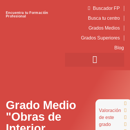
Buscador FP
Encuentra tu Formación
Profesional
Busca tu centro
Grados Medios
Grados Superiores
Blog
Grado Medio

Valoración

"Obras de
de este

Interior,
grado
