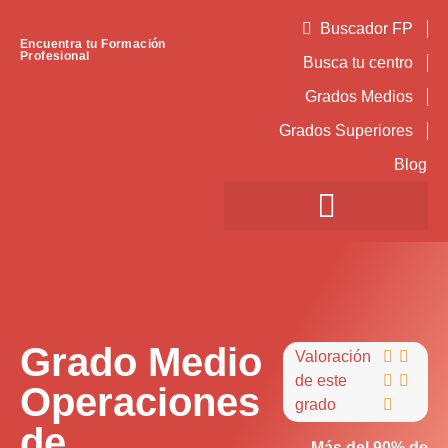
Buscador FP
Encuentra tu Formación
Profesional
Busca tu centro
Grados Medios
Grados Superiores
Blog
Grado Medio
Valoración


de este


Operaciones
grado

de
Más del 90% de