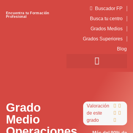
Buscador FP
Encuentra tu Formación
Profesional
Busca tu centro
Grados Medios
Grados Superiores
Blog
Grado
Valoración


de este


Medio
grado

Operaciones
Más del 90% de