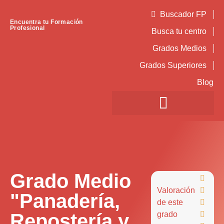
Buscador FP
Encuentra tu Formación
Profesional
Busca tu centro
Grados Medios
Grados Superiores
Blog
Grado Medio

Valoración

"Panadería,
de este

Repostería y
grado
