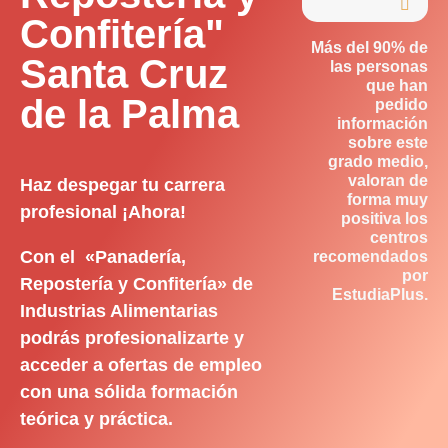

Confitería"
Más del 90% de
Santa Cruz
las personas
que han
de la Palma
pedido
información
sobre este
grado medio,
valoran de
Haz despegar tu carrera
forma muy
profesional ¡Ahora!
positiva los
centros
Con el «Panadería,
recomendados
por
Repostería y Confitería» de
EstudiaPlus.
Industrias Alimentarias
podrás profesionalizarte y
acceder a ofertas de empleo
con una sólida formación
teórica y práctica.