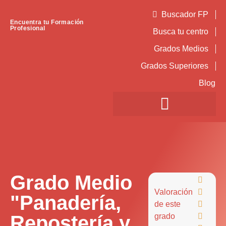
Buscador FP
Encuentra tu Formación
Profesional
Busca tu centro
Grados Medios
Grados Superiores
Blog
Grado Medio

Valoración

"Panadería,
de este

Repostería y
grado
