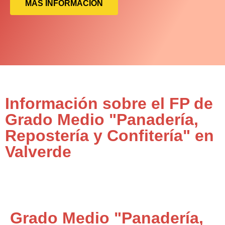
MÁS INFORMACIÓN
Información sobre el FP de
Grado Medio "Panadería,
Repostería y Confitería" en
Valverde
Grado Medio "Panadería,