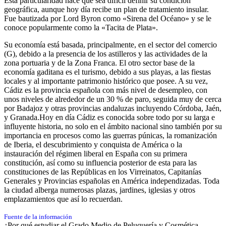
Esta particularidad hace que sea difícil definir su condición
geográfica, aunque hoy día recibe un plan de tratamiento insular.
Fue bautizada por Lord Byron como «Sirena del Océano» y se le
conoce popularmente como la «Tacita de Plata».​​
Su economía está basada, principalmente, en el sector del comercio
(G),​ debido a la presencia de los astilleros y las actividades de la
zona portuaria y de la Zona Franca.​ El otro sector base de la
economía gaditana es el turismo, debido a sus playas, a las fiestas
locales y al importante patrimonio histórico que posee. A su vez,
Cádiz es la provincia española con más nivel de desempleo, con
unos niveles de alrededor de un 30 % de paro,​ seguida muy de cerca
por Badajoz y otras provincias andaluzas incluyendo Córdoba, Jaén,
y Granada.​ Hoy en día Cádiz es conocida sobre todo por su larga e
influyente historia,​ no solo en el ámbito nacional sino también por su
importancia en procesos como las guerras púnicas, la romanización
de Iberia,​​ el descubrimiento y conquista de América o la
instauración del régimen liberal en España con su primera
constitución,​ así como su influencia posterior de esta para las
constituciones de las Repúblicas en los Virreinatos, Capitanías
Generales y Provincias españolas en América independizadas. Toda
la ciudad alberga numerosas plazas, jardines, iglesias y otros
emplazamientos que así lo recuerdan.
Fuente de la información
¿Por qué estudiar el Grado Medio de Peluquería y Cosmética