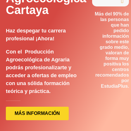

Cartaya
Más del 90% de
las personas
que han
Haz despegar tu carrera
pedido
información
profesional ¡Ahora!
sobre este
grado medio,
Con el Producción
valoran de
forma muy
Agroecológica de Agraria
positiva los
podrás profesionalizarte y
centros
acceder a ofertas de empleo
recomendados
por
con una sólida formación
EstudiaPlus.
teórica y práctica.
MÁS INFORMACIÓN