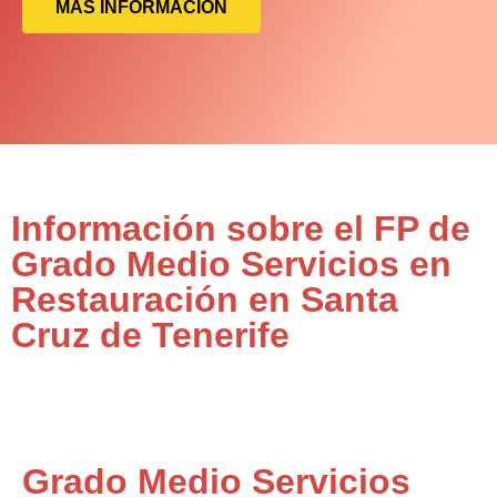
MÁS INFORMACIÓN
Información sobre el FP de
Grado Medio Servicios en
Restauración en Santa
Cruz de Tenerife
Grado Medio Servicios