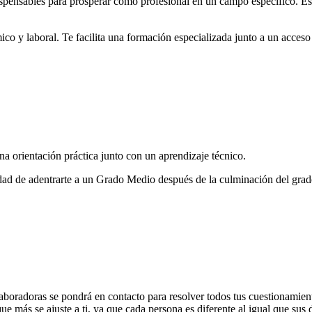
dispensables para prosperar como profesional en un campo específico. E
co y laboral. Te facilita una formación especializada junto a un acceso 
a orientación práctica junto con un aprendizaje técnico.
ilidad de adentrarte a un Grado Medio después de la culminación del gra
laboradoras se pondrá en contacto para resolver todos tus cuestionamie
ue más se ajuste a ti, ya que cada persona es diferente al igual que sus