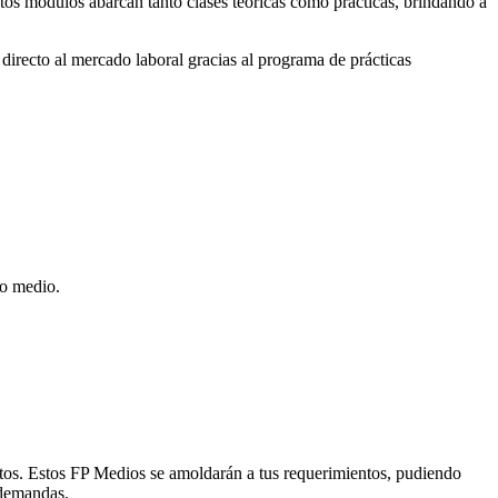
stos módulos abarcan tanto clases teóricas como prácticas, brindando a
directo al mercado laboral gracias al programa de prácticas
do medio.
ntos. Estos FP Medios se amoldarán a tus requerimientos, pudiendo
 demandas.