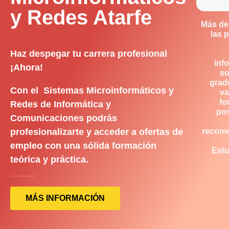
y Redes Atarfe
Más de
las 
Haz despegar tu carrera profesional
inf
¡Ahora!
so
grad
Con el Sistemas Microinformáticos y
va
fo
Redes de Informática y
pos
Comunicaciones podrás
profesionalizarte y acceder a ofertas de
recom
empleo con una sólida formación
Estu
teórica y práctica.
MÁS INFORMACIÓN