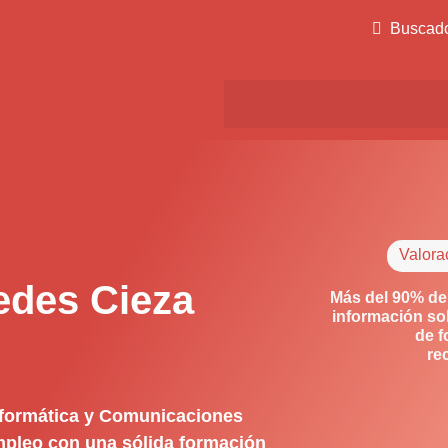
Buscad
Valora
edes Cieza
Más del 90% de
información so
de f
re
nformática y Comunicaciones
empleo con una sólida formación