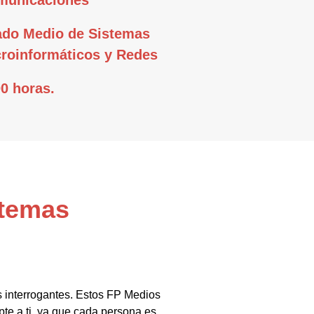
ado Medio de Sistemas
roinformáticos y Redes
0 horas.
stemas
s interrogantes. Estos FP Medios
pte a ti, ya que cada persona es