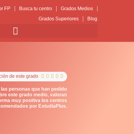
or FP
Busca tu centro
Grados Medios
Grados Superiores
Blog
ción de este grado





 las personas que han pedido
bre este grado medio, valoran
orma muy positiva los centros
comendados por EstudiaPlus.