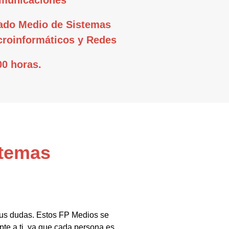
ado Medio de Sistemas
croinformáticos y Redes
00 horas.
stemas
tus dudas. Estos FP Medios se
te a ti, ya que cada persona es