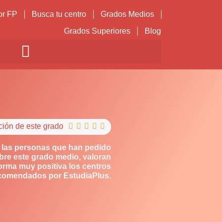
or FP
Busca tu centro
Grados Medios
Grados Superiores
Blog
ción de este grado





 las personas que han pedido
bre este grado medio, valoran
orma muy positiva los centros
comendados por EstudiaPlus.