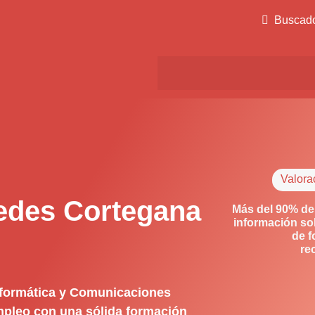
Buscad
Valora
Redes Cortegana
Más del 90% de
información so
de f
re
nformática y Comunicaciones
empleo con una sólida formación