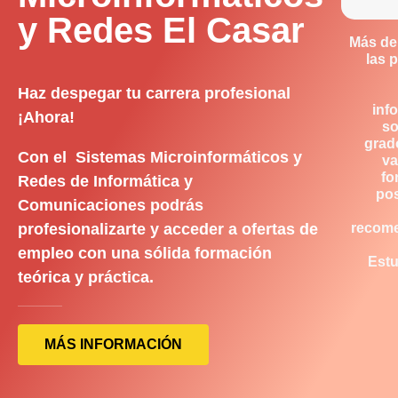
y Redes El Casar
Más de
las 
Haz despegar tu carrera profesional
inf
¡Ahora!
so
grad
Con el Sistemas Microinformáticos y
va
fo
Redes de Informática y
pos
Comunicaciones podrás
profesionalizarte y acceder a ofertas de
recom
empleo con una sólida formación
Estu
teórica y práctica.
MÁS INFORMACIÓN