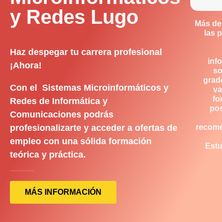
y Redes Lugo
Más de
las 
Haz despegar tu carrera profesional
inf
¡Ahora!
so
grad
Con el Sistemas Microinformáticos y
va
fo
Redes de Informática y
pos
Comunicaciones podrás
profesionalizarte y acceder a ofertas de
recom
empleo con una sólida formación
Estu
teórica y práctica.
MÁS INFORMACIÓN