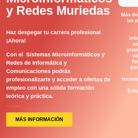
y Redes Muriedas
Más de
las 
Haz despegar tu carrera profesional
inf
¡Ahora!
so
grad
Con el Sistemas Microinformáticos y
va
fo
Redes de Informática y
pos
Comunicaciones podrás
profesionalizarte y acceder a ofertas de
recom
empleo con una sólida formación
Estu
teórica y práctica.
MÁS INFORMACIÓN