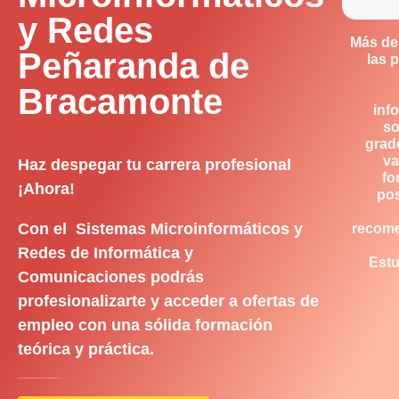
y Redes
Más de
Peñaranda de
las 
Bracamonte
inf
so
grad
va
Haz despegar tu carrera profesional
fo
¡Ahora!
pos
Con el Sistemas Microinformáticos y
recom
Redes de Informática y
Estu
Comunicaciones podrás
profesionalizarte y acceder a ofertas de
empleo con una sólida formación
teórica y práctica.