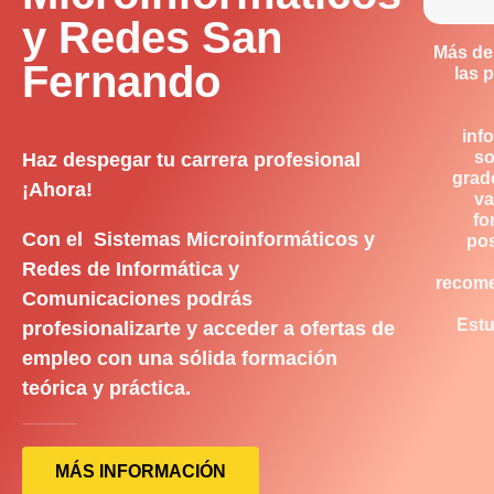
y Redes San
Más de
Fernando
las 
inf
so
Haz despegar tu carrera profesional
grad
¡Ahora!
va
fo
Con el Sistemas Microinformáticos y
pos
Redes de Informática y
recom
Comunicaciones podrás
Estu
profesionalizarte y acceder a ofertas de
empleo con una sólida formación
teórica y práctica.
MÁS INFORMACIÓN