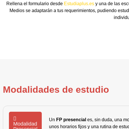
Rellena el formulario desde
Estudiaplus.es
y una de las esc
Medios se adaptarán a tus requerimientos, pudiendo estudi
individ
Modalidades de estudio
Un
FP presencial
es, sin duda, una mo
Modalidad
unos horarios fijos y una rutina de es
Presencial