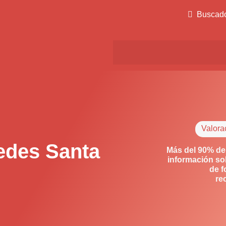
Buscad
Valora
edes Santa
Más del 90% de
información so
de f
re