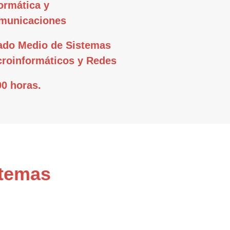
ormática y
municaciones
ado Medio de Sistemas
croinformáticos y Redes
0 horas.
stemas