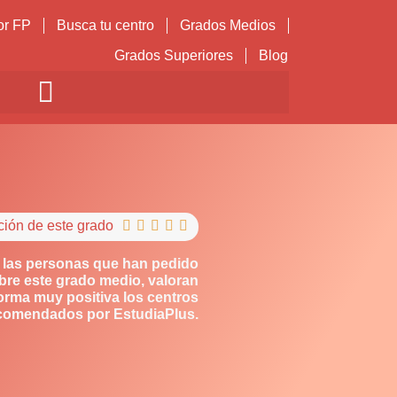
or FP
Busca tu centro
Grados Medios
Grados Superiores
Blog
ción de este grado





 las personas que han pedido
bre este grado medio, valoran
orma muy positiva los centros
comendados por EstudiaPlus.