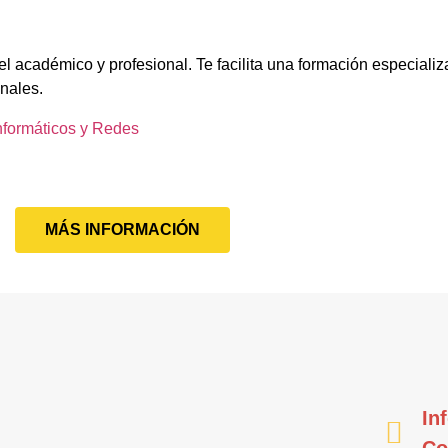
l académico y profesional. Te facilita una formación especializ
onales.
nformáticos y Redes
MÁS INFORMACIÓN
In
Co