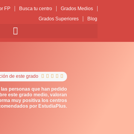
or FP
Busca tu centro
Grados Medios
Grados Superiores
Blog
ción de este grado





 las personas que han pedido
bre este grado medio, valoran
orma muy positiva los centros
comendados por EstudiaPlus.