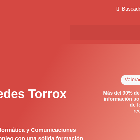
Buscad
Valora
edes Torrox
Más del 90% de
información so
de f
re
nformática y Comunicaciones
empleo con una sólida formación