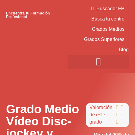
Buscador FP
Encuentra tu Formación
Profesional
Busca tu centro
Grados Medios
Grados Superiores
Blog
Grado Medio
Valoración


de este


Vídeo Disc-
grado

jockey y
Más del 90% de