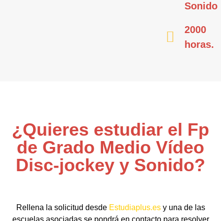
Sonido
2000
horas.
¿Quieres estudiar el Fp
de Grado Medio Vídeo
Disc-jockey y Sonido?
Rellena la solicitud desde
Estudiaplus.es
y una de las
escuelas asociadas se pondrá en contacto para resolver