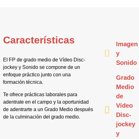
Características
Imagen
y
El FP de grado medio de Vídeo Disc-
Sonido
jockey y Sonido se compone de un
enfoque práctico junto con una
Grado
formación técnica.
Medio
Te ofrece prácticas laborales para
de
adentrate en el campo y la oportunidad
Vídeo
de adentrarte a un Grado Medio después
Disc-
de la culminación del grado medio.
jockey
y